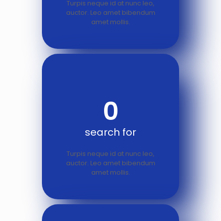
Turpis neque id at nunc leo,
auctor. Leo amet bibendum
amet mollis.
0
search for
Turpis neque id at nunc leo,
auctor. Leo amet bibendum
amet mollis.