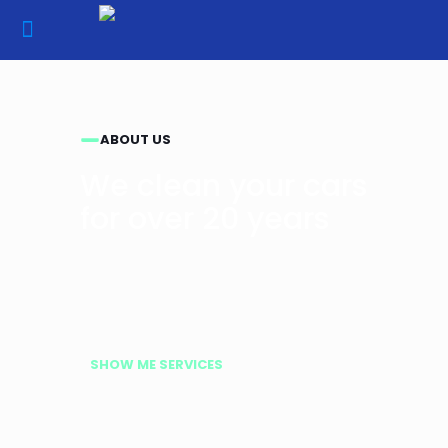
ABOUT US
We clean your cars
for over 20 years
SHOW ME SERVICES