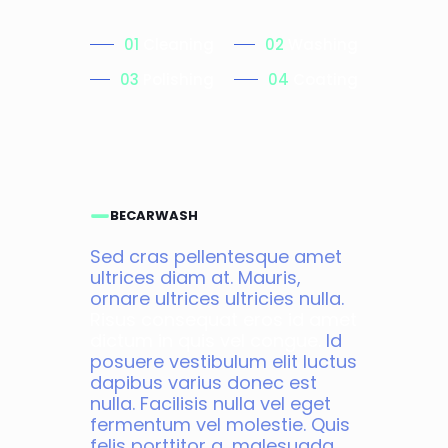
01
Cleaning
02
Washing
03
Polishing
04
Coating
BECARWASH
Sed cras pellentesque amet
ultrices diam at. Mauris,
ornare ultrices ultricies nulla.
Risus consequat eros id amet
dictum in quis vel congue.
Id
posuere vestibulum elit luctus
dapibus varius donec est
nulla. Facilisis nulla vel eget
fermentum vel molestie. Quis
felis porttitor a, malesuada