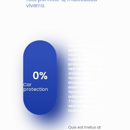
viverra.
Quis est metus at
sodales
imperdiet. Sit
habitasse
pretium pulvinar
sed semper vitae
0
%
donec sed
fermentum.
Molestie quam
Car
enim id sit
protection
fermentum,
adipiscing.
Tincidunt orci
sed vitae amet
laoreet.
Quis est metus at