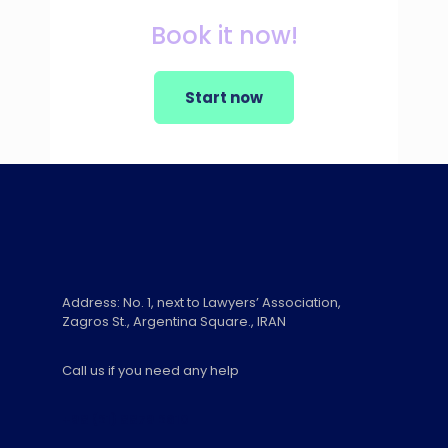
Book it now!
Start now
Address: No. 1, next to Lawyers’ Association,
Zagros St., Argentina Square., IRAN
Call us if you need any help
+98 (21) 8879 2610