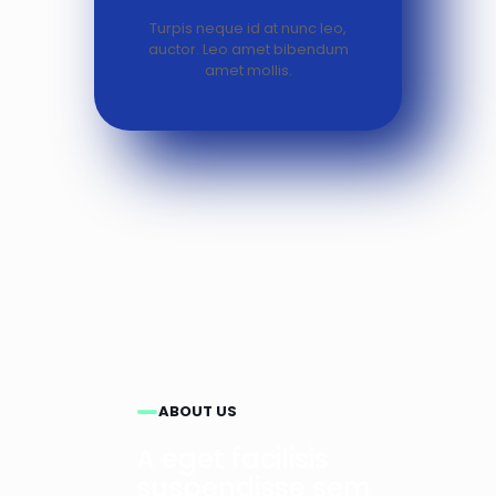
Turpis neque id at nunc leo,
auctor. Leo amet bibendum
amet mollis.
ABOUT US
A eget facilisis
suspendisse sem