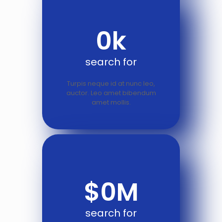
0
k
search for
Turpis neque id at nunc leo,
auctor. Leo amet bibendum
amet mollis.
$
0
M
search for